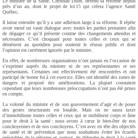
Le ministre de la Santé, Christian Dubé, défend sa réforme depuis
près d’un an, dont le projet de loi 15 qui créera l’agence Santé
Québec.
Il laisse entendre qu’il y a une adhésion large à sa réforme. Il répète
avoir mené un vaste dialogue avec toutes les parties prenantes afin
de dégager ce qu’il présente comme des changements attendus et
nécessaires. C’est choquant pour toutes celles et ceux qui se
démènent au quotidien pour soutenir le réseau public et dont
l’opinion est carrément ignorée par le ministre.
En effet, de nombreuses organisations n’ont jamais eu l’occasion de
s’exprimer auprès du ministre ni de ses représentantes et ses
représentants. Certaines ont effectivement été rencontrées et ont
participé de bonne foi à cet exercice. Elles ont identifié des zones de
dangers et proposé des améliorations. La plupart constatent
cependant que leurs nombreuses préoccupations n’ont pas été prises
en compte.
La volonté du ministre et de son gouvernement d’agir et de poser
des gestes structurants est louable. Mais on ne saura taxer
d’immobilisme toutes celles et ceux qui se mobilisent corps et âme
pour le droit à la santé : nous avons à cœur le bien-être de nos
concitoyennes et de nos concitoyens. C’est avec en tête des objectifs
de santé et de prévention que nous souhaitons éviter les écueils
prévisibles de la réforme et, surtout, de défendre le droit à la santé